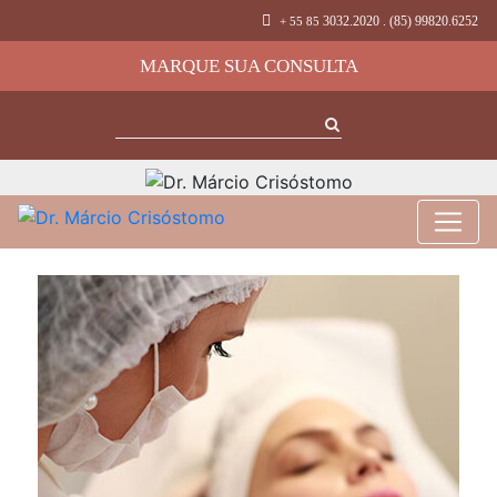
3032.2020 . (85) 99820.6252
+ 55 85
MARQUE SUA CONSULTA
Toxina Botulínica