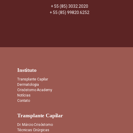
+ 55 (85) 3032.2020
+ 55 (85) 99820.6252
Instituto
Transplante Capilar
Dermatologia
Crisóstomo Academy
Notícias
Contato
Transplante Capilar
Dr. Márcio Crisóstomo
Técnicas Cirúrgicas