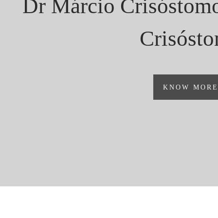
Dr Márcio Crisóstom
Crisóst
KNOW MOR