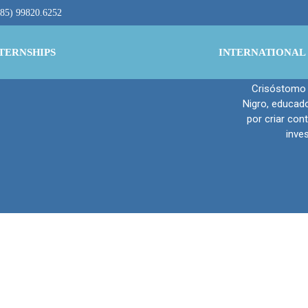
Pa
(85) 99820.6252
TERNSHIPS
INTERNATIONAL
Crisóstomo 
Nigro, educado
por criar con
inve
o