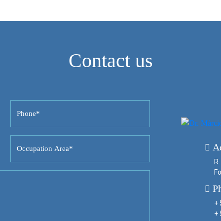
Contact us
A
R.
Fo
P
+ 
+ 