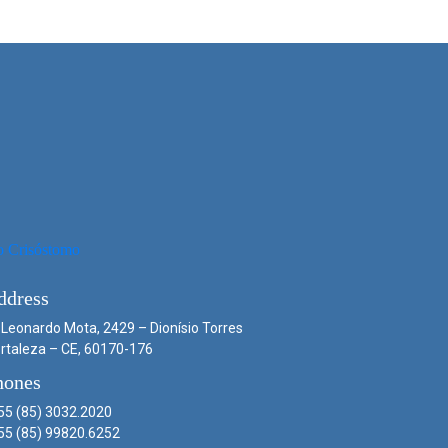
ddress
 Leonardo Mota, 2429 – Dionísio Torres
rtaleza – CE, 60170-176
hones
55 (85) 3032.2020
55 (85) 99820.6252