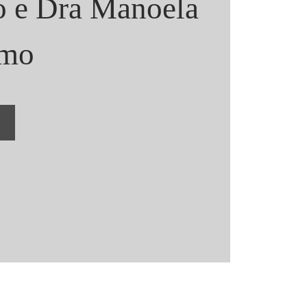
o e Dra Manoela
omo
E