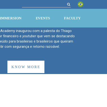
lestra Do Mil Ao
Milhão
 IMMERSION
EVENTS
FACULTY
Academy inaugurou com a palesta do Thiago
r financeiro e
youtuber
que vem se destacando
teúdo para brasileiras e brasileiros que queiram
stir com segurança e retorno razoável.
KNOW MORE