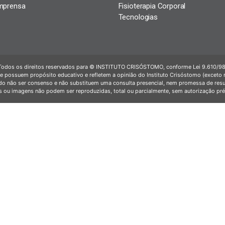
mprensa
Fisioterapia Corporal
Tecnologias
Todos os direitos reservados para © INSTITUTO CRISÓSTOMO, conforme Lei 9.610/98
e possuem propósito educativo e refletem a opinião do Instituto Crisóstomo (exceto no
o não ser consenso e não substituem uma consulta presencial, nem promessa de resu
 ou imagens não podem ser reproduzidas, total ou parcialmente, sem autorização prév