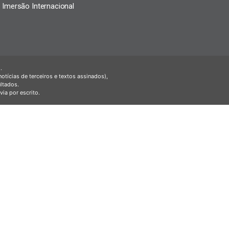
Imersão Internacional
.
tícias de terceiros e textos assinados),
ltados.
ia por escrito.