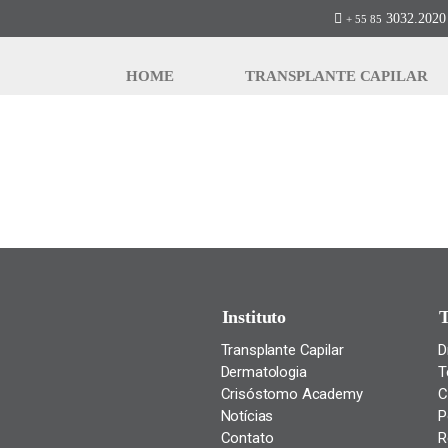
efffffffffffffffff
3032.2020 
+ 55 85
efffffffffffffffff
HOME
TRANSPLANTE CAPILAR
Instituto
T
Transplante Capilar
D
Dermatologia
T
Crisóstomo Academy
C
Notícias
P
Contato
R