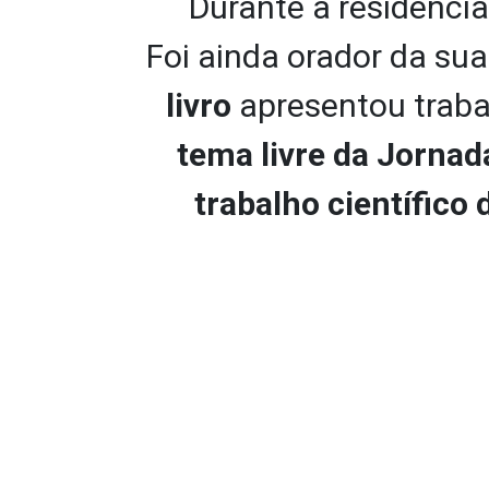
Durante a residênci
d
o
Foi ainda orador da su
P
r
livro
apresentou trab
o
f
.
tema livre da Jornad
I
v
trabalho científico
o
P
i
t
a
n
g
u
y
.