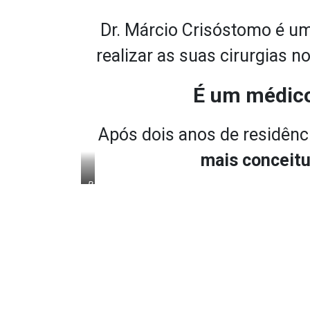
Dr. Márcio Crisóstomo é um
realizar as suas cirurgias n
É um médico
Após dois anos de residênc
mais conceitu
R
e
c
e
b
e
n
d
o
D