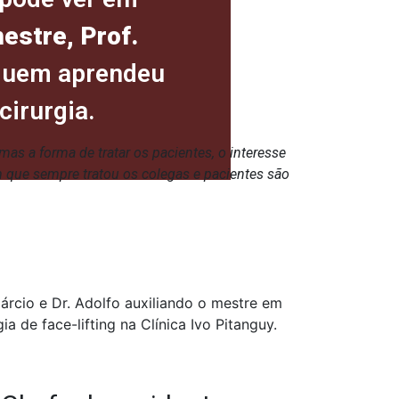
estre, Prof.
quem aprendeu
cirurgia.
mas a forma de tratar os pacientes, o interesse
m que sempre tratou os colegas e pacientes são
árcio e Dr. Adolfo auxiliando o mestre em
gia de face-lifting na Clínica Ivo Pitanguy.