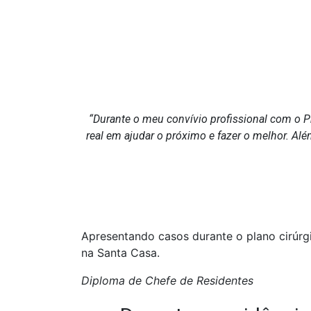
i
p
l
o
m
a
d
e
C
“Durante o meu convívio profissional com o Pro
i
real em ajudar o próximo e fazer o melhor. Al
r
u
r
g
i
a
P
l
Apresentando casos durante o plano cirúrg
á
na Santa Casa.
s
t
Diploma de Chefe de Residentes
i
c
a