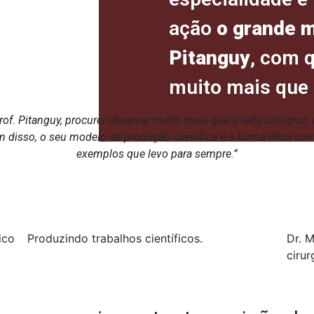
ação
o grande m
Pitanguy
, com 
muito mais que 
f. Pitanguy, procurei observar muito mais que o lado cirúrgico, 
ém disso, o seu modelo de produção científica e a forma ética co
exemplos que levo para sempre.”
ico
Produzindo trabalhos científicos.
Dr. M
cirur