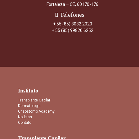
Fortaleza – CE, 60170-176
Telefones
+ 55 (85) 3032.2020
+ 55 (85) 99820.6252
Instituto
Transplante Capilar
Dermatologia
Crisóstomo Academy
Notícias
Contato
Transplante Capilar