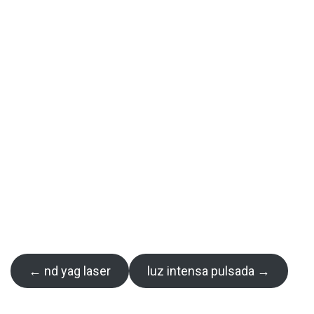
← nd yag laser
luz intensa pulsada →