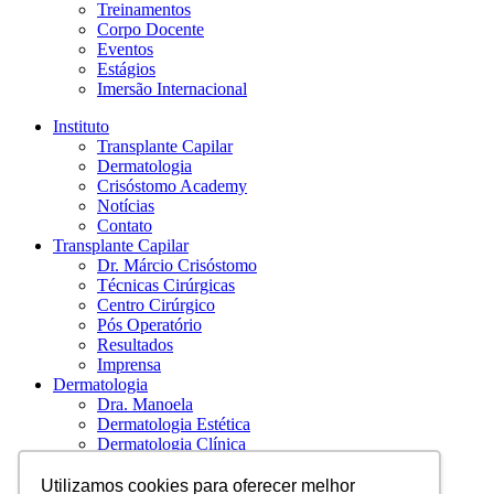
Treinamentos
Corpo Docente
Eventos
Estágios
Imersão Internacional
Instituto
Transplante Capilar
Dermatologia
Crisóstomo Academy
Notícias
Contato
Transplante Capilar
Dr. Márcio Crisóstomo
Técnicas Cirúrgicas
Centro Cirúrgico
Pós Operatório
Resultados
Imprensa
Dermatologia
Dra. Manoela
Dermatologia Estética
Dermatologia Clínica
Dermatologia Cabelo
Estética Facial
Utilizamos cookies para oferecer melhor