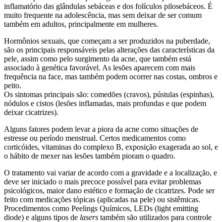
inflamatório das glândulas sebáceas e dos folículos pilosebáceos. É
muito frequente na adolescência, mas sem deixar de ser comum
também em adultos, principalmente em mulheres.
Hormônios sexuais, que começam a ser produzidos na puberdade,
são os principais responsáveis pelas alterações das características da
pele, assim como pelo surgimento da acne, que também está
associado à genética favorável. As lesões aparecem com mais
frequência na face, mas também podem ocorrer nas costas, ombros e
peito.
Os sintomas principais são: comedões (cravos), pústulas (espinhas),
nódulos e cistos (lesões inflamadas, mais profundas e que podem
deixar cicatrizes).
Alguns fatores podem levar a piora da acne como situações de
estresse ou período menstrual. Certos medicamentos como
corticóides, vitaminas do complexo B, exposição exagerada ao sol, e
o hábito de mexer nas lesões também pioram o quadro.
O tratamento vai variar de acordo com a gravidade e a localização, e
deve ser iniciado o mais precoce possível para evitar problemas
psicológicos, maior dano estético e formação de cicatrizes. Pode ser
feito com medicações tópicas (aplicadas na pele) ou sistêmicas.
Procedimentos como Peelings Químicos, LEDs (light emitting
diode) e alguns tipos de
lasers
também são utilizados para controle