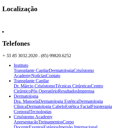
Localização
Telefones
+ 55 85
3032.2020 . (85) 99820.6252
Instituto
Transplante Capilar
Dermatologia
Crisóstomo
Academy
Notícias
Contato
Transplante Capilar
Dr. Márcio Crisóstomo
Técnicas Cirúrgicas
Centro
Cirúrgico
Pós Operatório
Resultados
Imprensa
Dermatologia
Dra. Manoela
Dermatologia Estética
Dermatologia
Clínica
Dermatologia Cabelo
Estética Facial
Fisioterapia
Corporal
Tecnologias
Crisóstomo Academy
Apresentação
Treinamentos
Corpo
Docente
Eventos
Estágios
Imersão Internacional