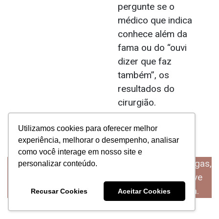
pergunte se o
médico que indica
conhece além da
fama ou do “ouvi
dizer que faz
também”, os
resultados do
cirurgião.
Utilizamos cookies para oferecer melhor
Nossos Diferenciais:
experiência, melhorar o desempenho, analisar
como você interage em nosso site e
Além de recebermos indicação de vários colegas,
personalizar conteúdo.
também operamos muitos médicos, inclusive
cirurgiões plásticos e especialistas da área.
Recusar Cookies
Aceitar Cookies